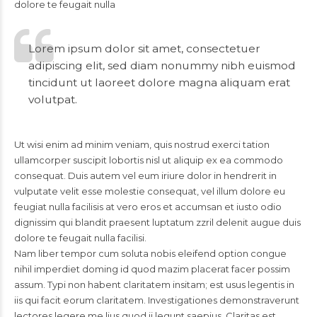
dolore te feugait nulla
Lorem ipsum dolor sit amet, consectetuer
adipiscing elit, sed diam nonummy nibh euismod
tincidunt ut laoreet dolore magna aliquam erat
volutpat.
Ut wisi enim ad minim veniam, quis nostrud exerci tation
ullamcorper suscipit lobortis nisl ut aliquip ex ea commodo
consequat. Duis autem vel eum iriure dolor in hendrerit in
vulputate velit esse molestie consequat, vel illum dolore eu
feugiat nulla facilisis at vero eros et accumsan et iusto odio
dignissim qui blandit praesent luptatum zzril delenit augue duis
dolore te feugait nulla facilisi.
Nam liber tempor cum soluta nobis eleifend option congue
nihil imperdiet doming id quod mazim placerat facer possim
assum. Typi non habent claritatem insitam; est usus legentis in
iis qui facit eorum claritatem. Investigationes demonstraverunt
lectores legere me lius quod ii legunt saepius. Claritas est