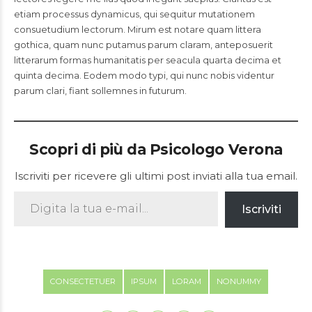
etiam processus dynamicus, qui sequitur mutationem
consuetudium lectorum. Mirum est notare quam littera
gothica, quam nunc putamus parum claram, anteposuerit
litterarum formas humanitatis per seacula quarta decima et
quinta decima. Eodem modo typi, qui nunc nobis videntur
parum clari, fiant sollemnes in futurum.
Scopri di più da Psicologo Verona
Iscriviti per ricevere gli ultimi post inviati alla tua email.
Digita la tua e-mail...
Iscriviti
CONSECTETUER
IPSUM
LORAM
NONUMMY